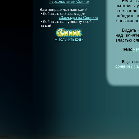
Если в
Персональный Сонник
пытались 
Вам понравился наш сайт!
с не вполн
• Добавьте его в закладки -
победить в
«Закладка на Сонник»
к незаконн
• Добавьте нашу кнопку к себе
на сайт:
Видеть 
над влият
«Получить код»
властью сл
Че
Тема
:
Ещё воз
соннике? Н