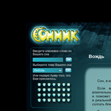
толкование сновидений
Введите ключевое слово из
Вашего сна
Вождь
Выберите тему Вашего сна
Или первую букву того, что
Вам приснилось:
Сон, в к
Если в
влиятельно
и поможет
в реально
солгать бли