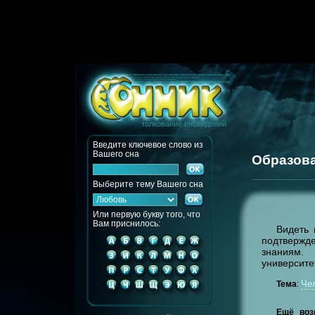
толкование сновидений
Введите ключевое слово из
Вашего сна
Образов
Выберите тему Вашего сна
Или первую букву того, что
Вам приснилось:
Видеть 
подтвержд
знаниям.
университе
Че
Тема
:
Ещё воз