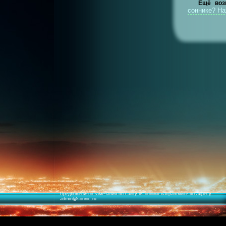
Ещё воз
соннике? Н
Предложения и замечания по сайту «
Сонник
» направляйте по адресу:
admin@sonnic.ru