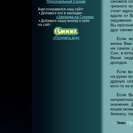
сможете сп
Персональный Сонник
грязного к
Вам понравился наш сайт!
стоит ждат
• Добавьте его в закладки -
вдали от В
«Закладка на Сонник»
окружения 
• Добавьте нашу кнопку к себе
Вы прогони
на сайт:
друг сможе
«Получить код»
Если в
жизни Вам 
на самом 
Сон, в кот
Ваши недр
доходов.
Если во
на руках ко
дурную сит
кого-то из 
Если Вы
неприятно
значения. 
кошки може
бизнесу, та
Пр
Тема
: