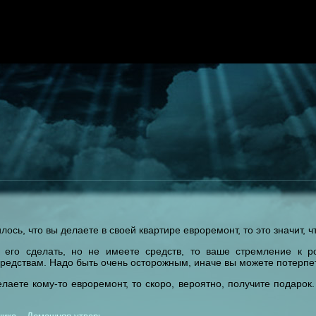
лось, что вы делаете в своей квартире евроремонт, то это значит, 
 его сделать, но не имеете средств, то ваше стремление к р
средствам. Надо быть очень осторожным, иначе вы можете потерп
елаете
кому-то
евроремонт, то скоро, вероятно, получите подарок